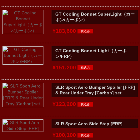
GT Cooling Bonnet SuperLight（カー
ボン/カーボン）
¥183,600
GT Cooling Bonnet Light（カーボ
ン/FRP）
¥151,200
SLR Sport Aero Bumper Spoiler [FRP]
& Rear Under Tray [Carbon] set
¥123,200
SLR Sport Aero Side Step [FRP]
¥100,100