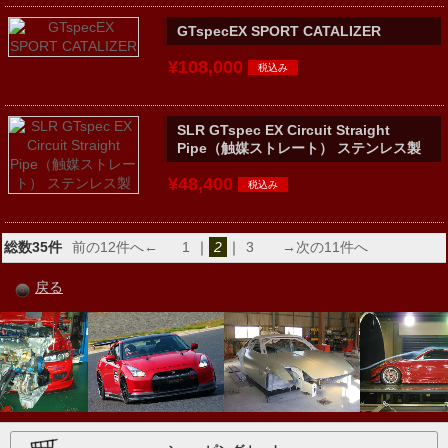
GTspecEX SPORT CATALIZER
¥108,000
SLR GTspec EX Circuit Straight
Pipe（触媒ストレート） ステンレス製
¥48,400
総数35件
前の12件へ←
1
｜
2
｜
3
→次の11件へ
戻る