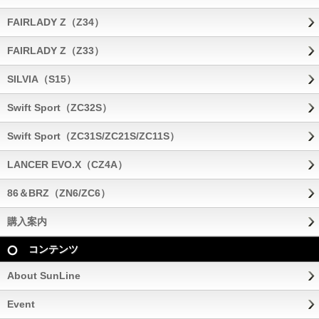
FAIRLADY Z（Z34）
FAIRLADY Z（Z33）
SILVIA（S15）
Swift Sport（ZC32S）
Swift Sport（ZC31S/ZC21S/ZC11S）
LANCER EVO.X（CZ4A）
86＆BRZ（ZN6/ZC6）
購入案内
コンテンツ
About SunLine
Event