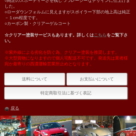
○純正のスポーティーさを残しつつレーシーなデザインに仕上げま
した。
○ローダウンフォルムに見えますがスポイラー下部の地上高は純正
－１cm程度です。
○カーボン製・クリアーゲルコート
☆クリアー塗装サービスもあります。詳しくは
こちら
をご覧下さ
い。
※紫外線による劣化を防ぐ為、クリアー塗装を推奨します。
※大型貨物になりますので個人宅配送不可です。発送先は業者様
宛か最寄りの西濃運輸営業所止めとなります。
送料について
お支払いについて
特定商取引法に基づく表記
戻る