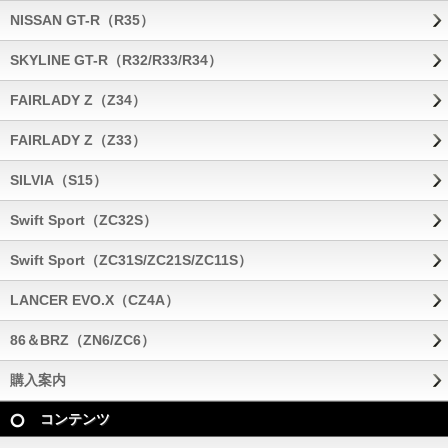
NISSAN GT-R（R35）
SKYLINE GT-R（R32/R33/R34）
FAIRLADY Z（Z34）
FAIRLADY Z（Z33）
SILVIA（S15）
Swift Sport（ZC32S）
Swift Sport（ZC31S/ZC21S/ZC11S）
LANCER EVO.X（CZ4A）
86＆BRZ（ZN6/ZC6）
購入案内
コンテンツ